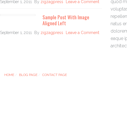
quod ma
September 1, 2011
By
zigzagpress
Leave a Comment
volupta
Sample Post With Image
repellen
Aligned Left
natus e
dolorem
September 1, 2011
By
zigzagpress
Leave a Comment
eaque ip
architec
HOME
BLOG PAGE
CONTACT PAGE